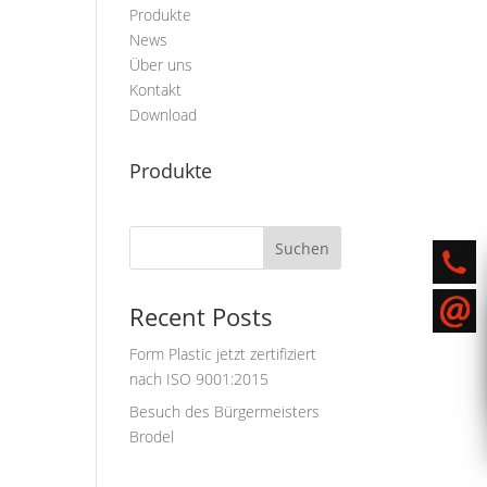
Produkte
News
Über uns
Kontakt
Download
Produkte
Suchen
Recent Posts
Form Plastic jetzt zertifiziert
nach ISO 9001:2015
Besuch des Bürgermeisters
Brodel