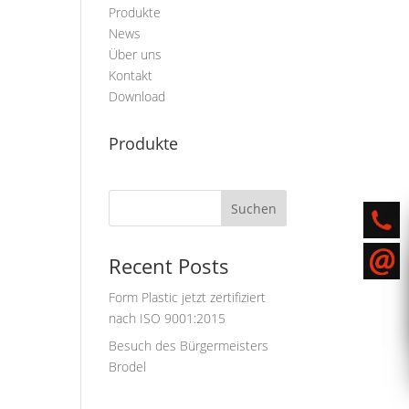
Produkte
News
Über uns
Kontakt
Download
Produkte
Suchen
Recent Posts
Form Plastic jetzt zertifiziert
nach ISO 9001:2015
Besuch des Bürgermeisters
Brodel