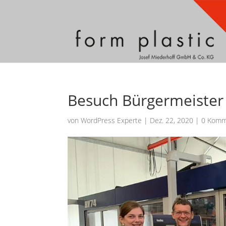
Besuch Bürgermeister 
von
WordPress Experte
|
Dez. 22, 2020
|
0 Komm